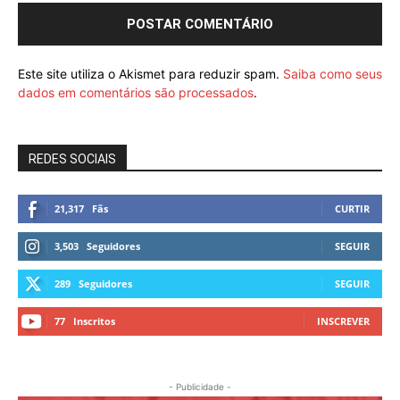
Este site utiliza o Akismet para reduzir spam.
Saiba como seus
dados em comentários são processados
.
REDES SOCIAIS
21,317
Fãs
CURTIR
3,503
Seguidores
SEGUIR
289
Seguidores
SEGUIR
77
Inscritos
INSCREVER
- Publicidade -