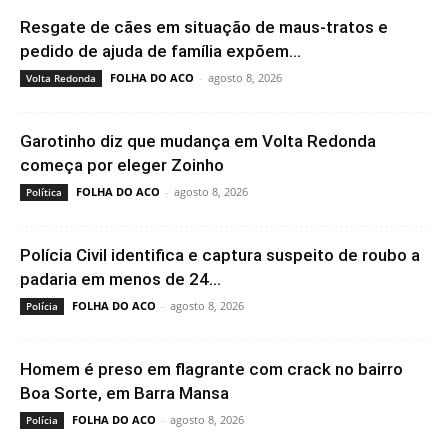
Resgate de cães em situação de maus-tratos e
pedido de ajuda de família expõem...
FOLHA DO ACO
-
agosto 8, 2026
Volta Redonda
Garotinho diz que mudança em Volta Redonda
começa por eleger Zoinho
FOLHA DO ACO
-
agosto 8, 2026
Política
Polícia Civil identifica e captura suspeito de roubo a
padaria em menos de 24...
FOLHA DO ACO
-
agosto 8, 2026
Polícia
Homem é preso em flagrante com crack no bairro
Boa Sorte, em Barra Mansa
FOLHA DO ACO
-
agosto 8, 2026
Polícia