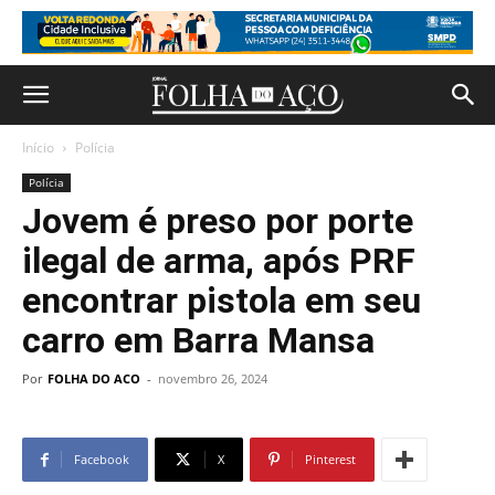
Início
Polícia
Polícia
Jovem é preso por porte
ilegal de arma, após PRF
encontrar pistola em seu
carro em Barra Mansa
Por
FOLHA DO ACO
-
novembro 26, 2024
Facebook
X
Pinterest