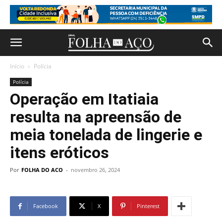
Início
Polícia
Polícia
Operação em Itatiaia
resulta na apreensão de
meia tonelada de lingerie e
itens eróticos
Por
FOLHA DO ACO
-
novembro 26, 2024
Facebook
X
Pinterest