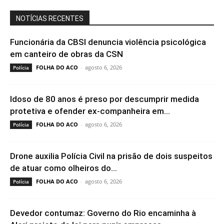
NOTÍCIAS RECENTES
Funcionária da CBSI denuncia violência psicológica
em canteiro de obras da CSN
FOLHA DO ACO
-
agosto 6, 2026
Polícia
Idoso de 80 anos é preso por descumprir medida
protetiva e ofender ex-companheira em...
FOLHA DO ACO
-
agosto 6, 2026
Polícia
Drone auxilia Polícia Civil na prisão de dois suspeitos
de atuar como olheiros do...
FOLHA DO ACO
-
agosto 6, 2026
Polícia
Devedor contumaz: Governo do Rio encaminha à