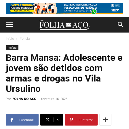
Início
Polícia
Polícia
Barra Mansa: Adolescente e
jovem são detidos com
armas e drogas no Vila
Ursulino
Por
FOLHA DO ACO
-
fevereiro 16, 2025
Facebook
X
Pinterest