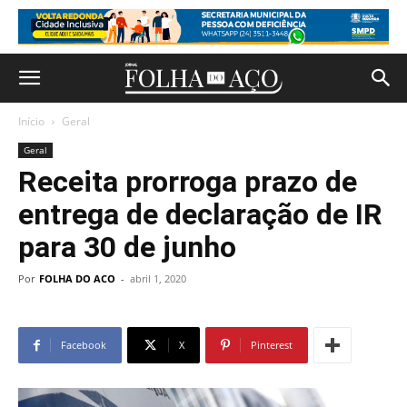
Início
Geral
Geral
Receita prorroga prazo de
entrega de declaração de IR
para 30 de junho
Por
FOLHA DO ACO
-
abril 1, 2020
Facebook
X
Pinterest