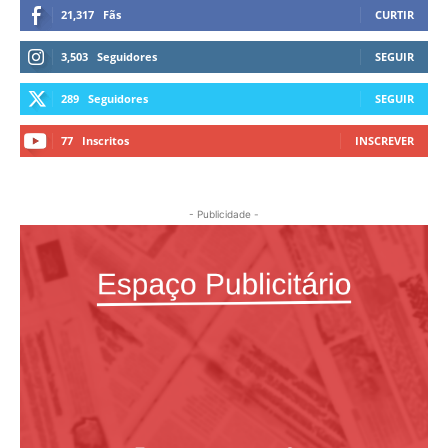
21,317
Fãs
CURTIR
3,503
Seguidores
SEGUIR
289
Seguidores
SEGUIR
77
Inscritos
INSCREVER
- Publicidade -