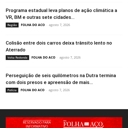
Programa estadual leva planos de ação climática a
VR, BM e outras sete cidades...
FOLHA DO ACO
-
agosto 7, 2026
Região
Colisão entre dois carros deixa trânsito lento no
Aterrado
FOLHA DO ACO
-
agosto 7, 2026
Volta Redonda
Perseguição de seis quilômetros na Dutra termina
com dois presos e apreensão de mais...
FOLHA DO ACO
-
agosto 7, 2026
Polícia