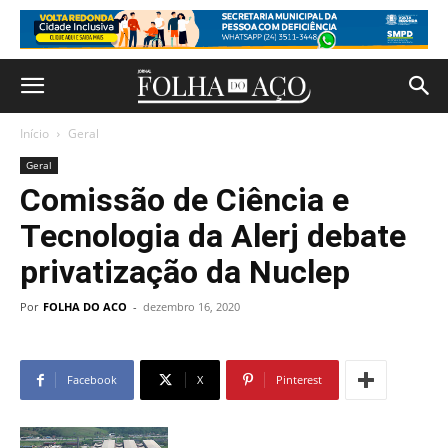
Início
Geral
Geral
Comissão de Ciência e
Tecnologia da Alerj debate
privatização da Nuclep
Por
FOLHA DO ACO
-
dezembro 16, 2020
Facebook
X
Pinterest