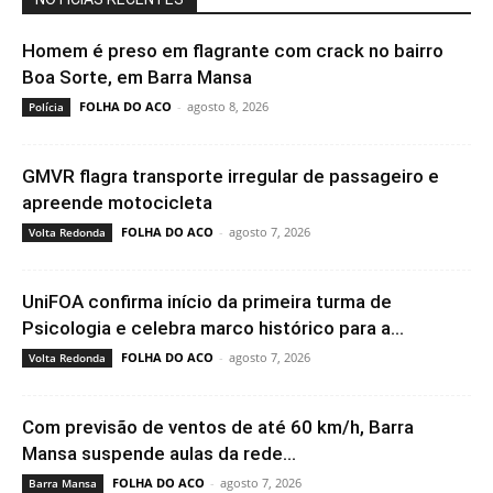
Homem é preso em flagrante com crack no bairro
Boa Sorte, em Barra Mansa
FOLHA DO ACO
-
agosto 8, 2026
Polícia
GMVR flagra transporte irregular de passageiro e
apreende motocicleta
FOLHA DO ACO
-
agosto 7, 2026
Volta Redonda
UniFOA confirma início da primeira turma de
Psicologia e celebra marco histórico para a...
FOLHA DO ACO
-
agosto 7, 2026
Volta Redonda
Com previsão de ventos de até 60 km/h, Barra
Mansa suspende aulas da rede...
FOLHA DO ACO
-
agosto 7, 2026
Barra Mansa