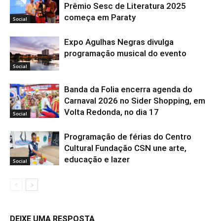
Prêmio Sesc de Literatura 2025
começa em Paraty
Social
Expo Agulhas Negras divulga
programação musical do evento
Social
Banda da Folia encerra agenda do
Carnaval 2026 no Sider Shopping, em
Volta Redonda, no dia 17
Social
Programação de férias do Centro
Cultural Fundação CSN une arte,
educação e lazer
Social
DEIXE UMA RESPOSTA