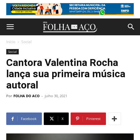
Início
Social
Social
Cantora Valentina Rocha
lança sua primeira música
autoral
Por
FOLHA DO ACO
-
julho 30, 2021
Facebook
X
Pinterest