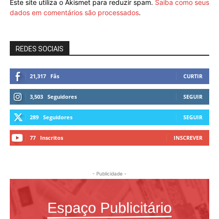
Este site utiliza o Akismet para reduzir spam.
Saiba como seus
dados em comentários são processados
.
REDES SOCIAIS
21,317
Fãs
CURTIR
3,503
Seguidores
SEGUIR
289
Seguidores
SEGUIR
77
Inscritos
INSCREVER
- Publicidade -