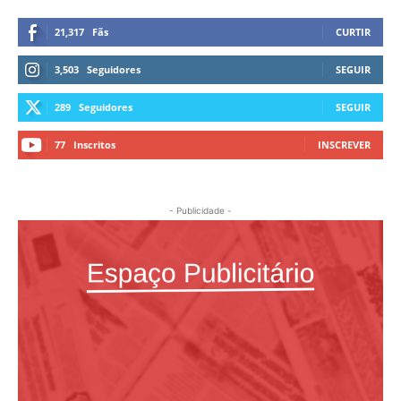
21,317
Fãs
CURTIR
3,503
Seguidores
SEGUIR
289
Seguidores
SEGUIR
77
Inscritos
INSCREVER
- Publicidade -