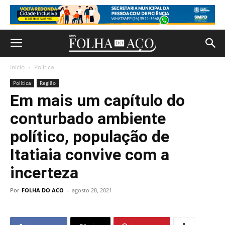
Início
Política
Política
Região
Em mais um capítulo do
conturbado ambiente
político, população de
Itatiaia convive com a
incerteza
Por
FOLHA DO ACO
-
agosto 28, 2021