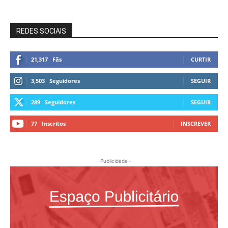
REDES SOCIAIS
21,317
Fãs
CURTIR
3,503
Seguidores
SEGUIR
289
Seguidores
SEGUIR
77
Inscritos
INSCREVER
- Publicidade -