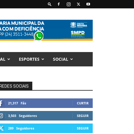
AL
ESPORTES
SOCIAL
REDES SOCIAIS
21,317
Fãs
CURTIR
3,503
Seguidores
SEGUIR
289
Seguidores
SEGUIR