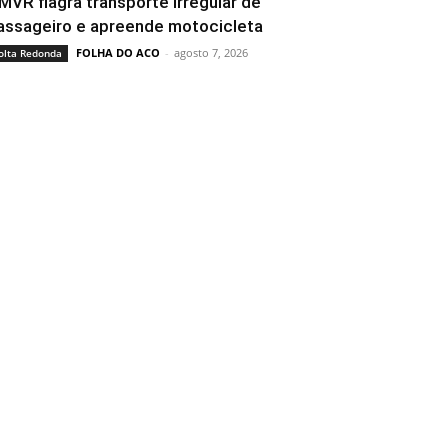
MVR flagra transporte irregular de
assageiro e apreende motocicleta
FOLHA DO ACO
-
agosto 7, 2026
olta Redonda