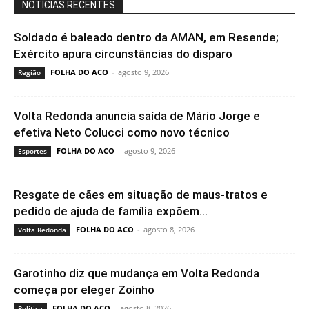
NOTÍCIAS RECENTES
Soldado é baleado dentro da AMAN, em Resende;
Exército apura circunstâncias do disparo
FOLHA DO ACO
-
agosto 9, 2026
Região
Volta Redonda anuncia saída de Mário Jorge e
efetiva Neto Colucci como novo técnico
FOLHA DO ACO
-
agosto 9, 2026
Esportes
Resgate de cães em situação de maus-tratos e
pedido de ajuda de família expõem...
FOLHA DO ACO
-
agosto 8, 2026
Volta Redonda
Garotinho diz que mudança em Volta Redonda
começa por eleger Zoinho
FOLHA DO ACO
-
agosto 8, 2026
Política