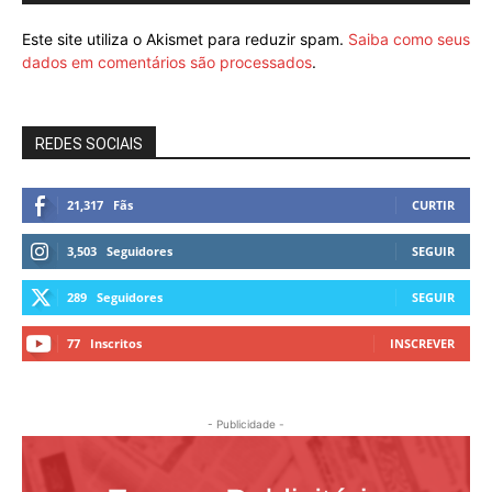
Este site utiliza o Akismet para reduzir spam.
Saiba como seus
dados em comentários são processados
.
REDES SOCIAIS
21,317
Fãs
CURTIR
3,503
Seguidores
SEGUIR
289
Seguidores
SEGUIR
77
Inscritos
INSCREVER
- Publicidade -