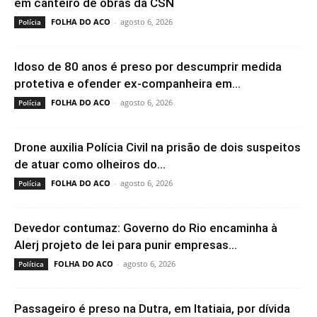
em canteiro de obras da CSN
FOLHA DO ACO
-
agosto 6, 2026
Polícia
Idoso de 80 anos é preso por descumprir medida
protetiva e ofender ex-companheira em...
FOLHA DO ACO
-
agosto 6, 2026
Polícia
Drone auxilia Polícia Civil na prisão de dois suspeitos
de atuar como olheiros do...
FOLHA DO ACO
-
agosto 6, 2026
Polícia
Devedor contumaz: Governo do Rio encaminha à
Alerj projeto de lei para punir empresas...
FOLHA DO ACO
-
agosto 6, 2026
Política
Passageiro é preso na Dutra, em Itatiaia, por dívida