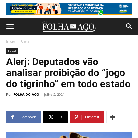
Início
Geral
Geral
Alerj: Deputados vão
analisar proibição do “jogo
do tigrinho” em todo estado
Por
FOLHA DO ACO
-
julho 2, 2024
Facebook
X
Pinterest