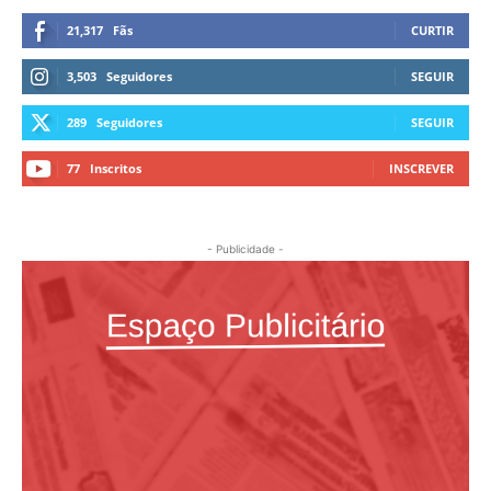
21,317
Fãs
CURTIR
3,503
Seguidores
SEGUIR
289
Seguidores
SEGUIR
77
Inscritos
INSCREVER
- Publicidade -