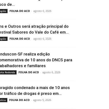
sco de...
FOLHA DO ACO
-
agosto 6, 2026
egião
ns e Outros será atração principal do
estival Sabores do Vale do Café em...
FOLHA DO ACO
-
agosto 6, 2026
egião
induscon-SF realiza edição
omemorativa de 10 anos do DNCS para
rabalhadores e familiares
FOLHA DO ACO
-
agosto 6, 2026
olta Redonda
oragido condenado a mais de 10 anos
or tráfico de drogas é preso em...
FOLHA DO ACO
-
agosto 5, 2026
olícia