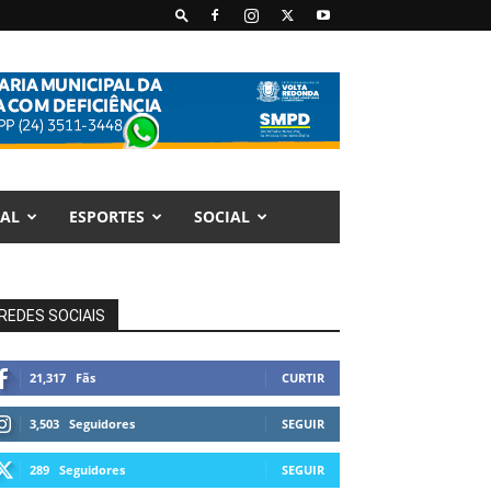
AL
ESPORTES
SOCIAL
REDES SOCIAIS
21,317
Fãs
CURTIR
3,503
Seguidores
SEGUIR
289
Seguidores
SEGUIR