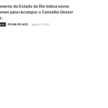
overno do Estado do Rio indica novos
omes para recompor o Conselho Diretor
...
FOLHA DO ACO
-
agosto 5, 2026
eral