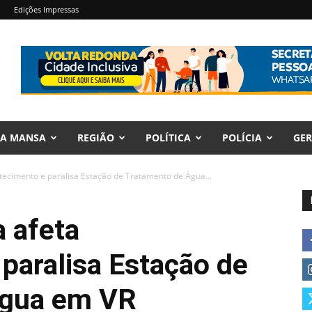
Edições Impressas
RA MANSA
REGIÃO
POLÍTICA
POLÍCIA
GER
tecimento e paralisa Estação de Tratamento de Água...
 afeta
paralisa Estação de
Água em VR