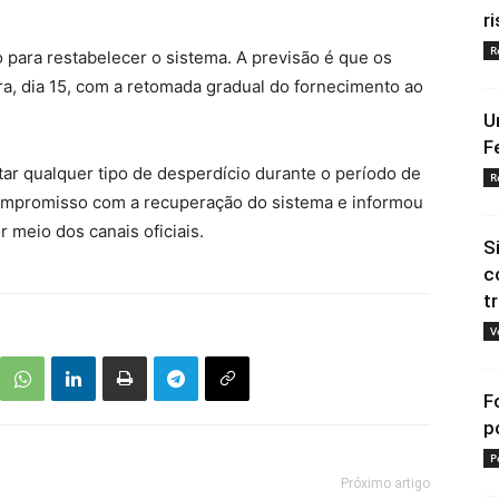
ri
R
 para restabelecer o sistema. A previsão é que os
ra, dia 15, com a retomada gradual do fornecimento ao
U
F
tar qualquer tipo de desperdício durante o período de
R
 compromisso com a recuperação do sistema e informou
 meio dos canais oficiais.
S
c
t
V
F
p
P
Próximo artigo