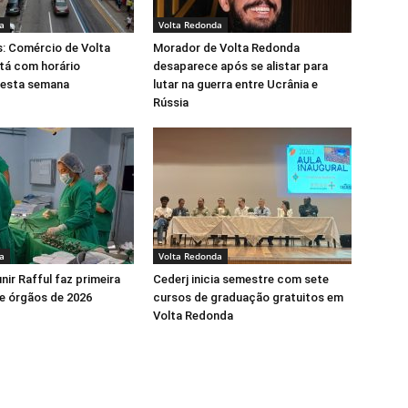
a
Volta Redonda
s: Comércio de Volta
Morador de Volta Redonda
tá com horário
desaparece após se alistar para
nesta semana
lutar na guerra entre Ucrânia e
Rússia
a
Volta Redonda
nir Rafful faz primeira
Cederj inicia semestre com sete
e órgãos de 2026
cursos de graduação gratuitos em
Volta Redonda