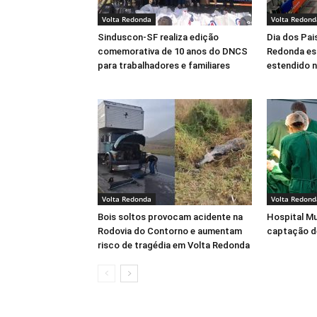
Volta Redonda
Volta Redond
Sinduscon-SF realiza edição
Dia dos Pai
comemorativa de 10 anos do DNCS
Redonda es
para trabalhadores e familiares
estendido 
Volta Redonda
Volta Redond
Bois soltos provocam acidente na
Hospital Mu
Rodovia do Contorno e aumentam
captação d
risco de tragédia em Volta Redonda