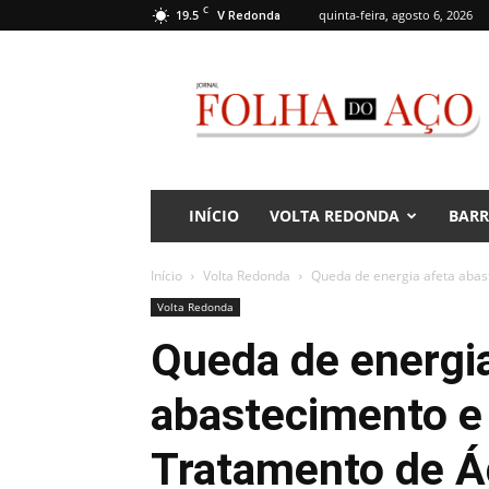
C
19.5
quinta-feira, agosto 6, 2026
V Redonda
Jornal
Folha
do
Aço
INÍCIO
VOLTA REDONDA
BAR
Início
Volta Redonda
Queda de energia afeta abas
Volta Redonda
Queda de energia
abastecimento e 
Tratamento de 