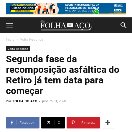
Início
Volta Redonda
Volta Redonda
Segunda fase da
recomposição asfáltica do
Retiro já tem data para
começar
Por
FOLHA DO ACO
-
janeiro 31, 2020
Facebook
X
Pinterest