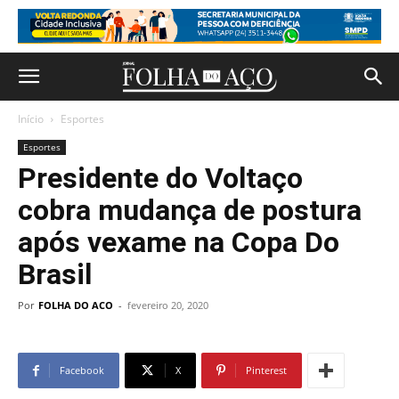
Início
Esportes
Esportes
Presidente do Voltaço
cobra mudança de postura
após vexame na Copa Do
Brasil
Por
FOLHA DO ACO
-
fevereiro 20, 2020
Facebook
X
Pinterest