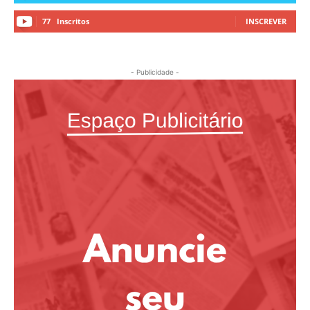
77
Inscritos
INSCREVER
- Publicidade -