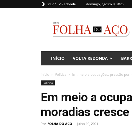
C
21.7
domingo, agosto 9, 2026
V Redonda
Jornal
Folha
do
Aço
INÍCIO
VOLTA REDONDA
BAR
Início
Política
Em meio a ocupações, pressão por 
Política
Em meio a ocupa
moradias cresce
Por
FOLHA DO ACO
-
julho 10, 2021