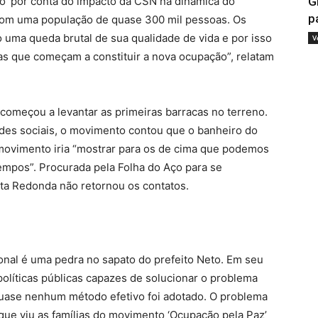
’ por conta do impacto da CSN na dinâmica do
G
p
com uma população de quase 300 mil pessoas. Os
 uma queda brutal de sua qualidade de vida e por isso
V
as que começam a constituir a nova ocupação”, relatam
 começou a levantar as primeiras barracas no terreno.
edes sociais, o movimento contou que o banheiro do
movimento iria “mostrar para os de cima que podemos
tempos”. Procurada pela Folha do Aço para se
olta Redonda não retornou os contatos.
onal é uma pedra no sapato do prefeito Neto. Em seu
olíticas públicas capazes de solucionar o problema
uase nenhum método efetivo foi adotado. O problema
, que viu as famílias do movimento ‘Ocupação pela Paz’