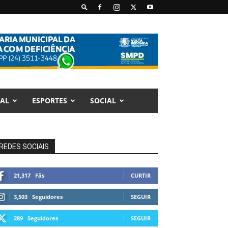
AL
ESPORTES
SOCIAL
REDES SOCIAIS
21,317
Fãs
CURTIR
3,503
Seguidores
SEGUIR
289
Seguidores
SEGUIR