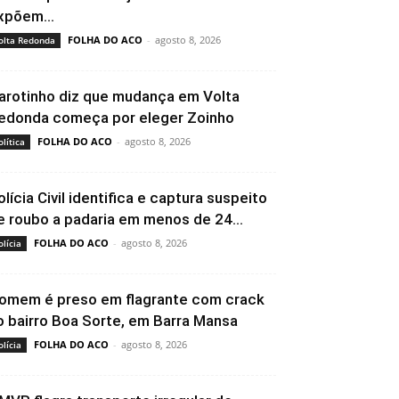
xpõem...
FOLHA DO ACO
-
agosto 8, 2026
olta Redonda
arotinho diz que mudança em Volta
edonda começa por eleger Zoinho
FOLHA DO ACO
-
agosto 8, 2026
olítica
olícia Civil identifica e captura suspeito
e roubo a padaria em menos de 24...
FOLHA DO ACO
-
agosto 8, 2026
olícia
omem é preso em flagrante com crack
o bairro Boa Sorte, em Barra Mansa
FOLHA DO ACO
-
agosto 8, 2026
olícia