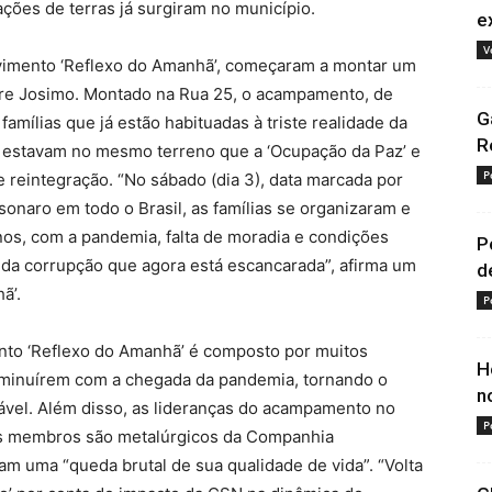
ções de terras já surgiram no município.
e
V
movimento ‘Reflexo do Amanhã’, começaram a montar um
re Josimo. Montado na Rua 25, o acampamento, de
G
mílias que já estão habituadas à triste realidade da
R
e, estavam no mesmo terreno que a ‘Ocupação da Paz’ e
P
 reintegração. “No sábado (dia 3), data marcada por
onaro em todo o Brasil, as famílias se organizaram e
s, com a pandemia, falta de moradia e condições
P
m da corrupção que agora está escancarada”, afirma um
d
ã’.
P
nto ‘Reflexo do Amanhã’ é composto por muitos
H
iminuírem com a chegada da pandemia, tornando o
n
tável. Além disso, as lideranças do acampamento no
P
us membros são metalúrgicos da Companhia
am uma “queda brutal de sua qualidade de vida”. “Volta