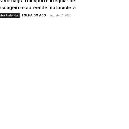
MVR flagra transporte irregular de
assageiro e apreende motocicleta
FOLHA DO ACO
-
agosto 7, 2026
olta Redonda