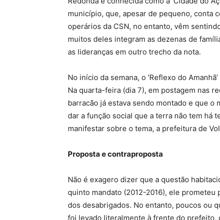
Redonda é conhecida como a ‘Cidade do Aço
município, que, apesar de pequeno, conta 
operários da CSN, no entanto, vêm sentindo
muitos deles integram as dezenas de famíli
as lideranças em outro trecho da nota.
No início da semana, o ‘Reflexo do Amanhã’
Na quarta-feira (dia 7), em postagem nas r
barracão já estava sendo montado e que o 
dar a função social que a terra não tem há 
manifestar sobre o tema, a prefeitura de V
Proposta e contraproposta
Não é exagero dizer que a questão habitaci
quinto mandato (2012-2016), ele prometeu p
dos desabrigados. No entanto, poucos ou q
foi levado literalmente à frente do prefeito