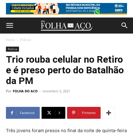
Início
Polícia
Polícia
Trio rouba celular no Retiro
e é preso perto do Batalhão
da PM
Por
FOLHA DO ACO
-
novembro 5, 2021
Facebook
X
Pinterest
Três jovens foram presos no final da noite de quinta-feira