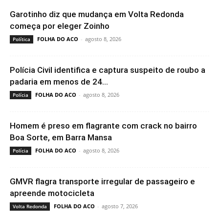
Garotinho diz que mudança em Volta Redonda
começa por eleger Zoinho
FOLHA DO ACO
-
agosto 8, 2026
Política
Polícia Civil identifica e captura suspeito de roubo a
padaria em menos de 24...
FOLHA DO ACO
-
agosto 8, 2026
Polícia
Homem é preso em flagrante com crack no bairro
Boa Sorte, em Barra Mansa
FOLHA DO ACO
-
agosto 8, 2026
Polícia
GMVR flagra transporte irregular de passageiro e
apreende motocicleta
FOLHA DO ACO
-
agosto 7, 2026
Volta Redonda