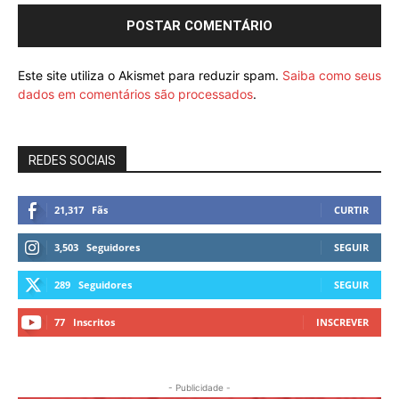
Este site utiliza o Akismet para reduzir spam.
Saiba como seus
dados em comentários são processados
.
REDES SOCIAIS
21,317
Fãs
CURTIR
3,503
Seguidores
SEGUIR
289
Seguidores
SEGUIR
77
Inscritos
INSCREVER
- Publicidade -