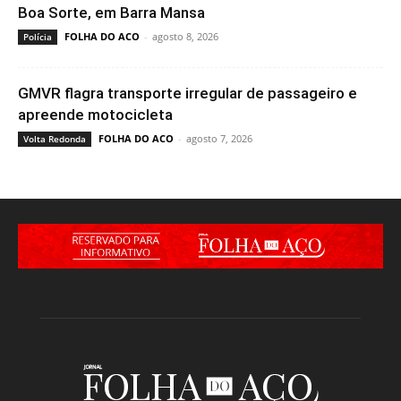
Boa Sorte, em Barra Mansa
FOLHA DO ACO
-
agosto 8, 2026
Polícia
GMVR flagra transporte irregular de passageiro e
apreende motocicleta
FOLHA DO ACO
-
agosto 7, 2026
Volta Redonda