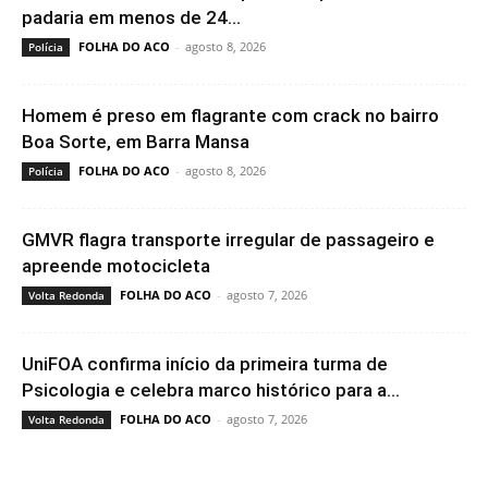
padaria em menos de 24...
FOLHA DO ACO
-
agosto 8, 2026
Polícia
Homem é preso em flagrante com crack no bairro
Boa Sorte, em Barra Mansa
FOLHA DO ACO
-
agosto 8, 2026
Polícia
GMVR flagra transporte irregular de passageiro e
apreende motocicleta
FOLHA DO ACO
-
agosto 7, 2026
Volta Redonda
UniFOA confirma início da primeira turma de
Psicologia e celebra marco histórico para a...
FOLHA DO ACO
-
agosto 7, 2026
Volta Redonda