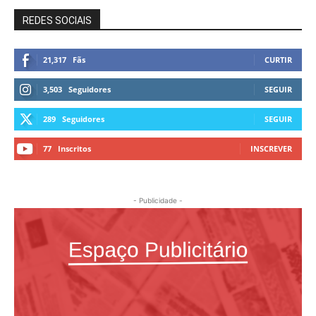
REDES SOCIAIS
21,317
Fãs
CURTIR
3,503
Seguidores
SEGUIR
289
Seguidores
SEGUIR
77
Inscritos
INSCREVER
- Publicidade -