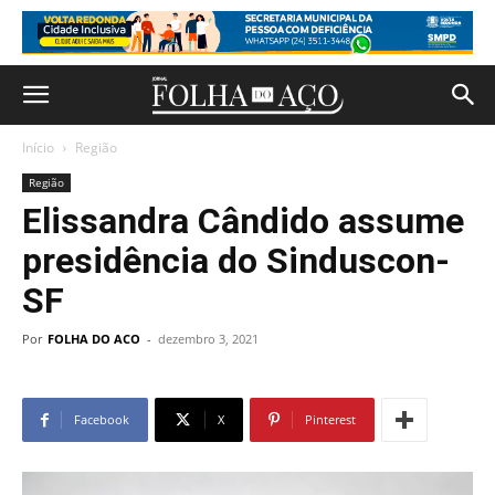
Início
Região
Região
Elissandra Cândido assume
presidência do Sinduscon-
SF
Por
FOLHA DO ACO
-
dezembro 3, 2021
Facebook
X
Pinterest