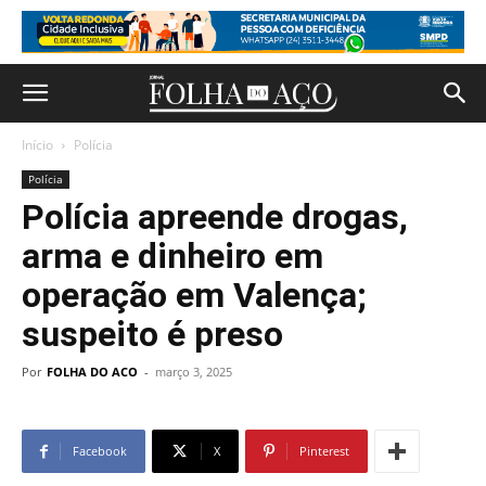
Início
Polícia
Polícia
Polícia apreende drogas,
arma e dinheiro em
operação em Valença;
suspeito é preso
Por
FOLHA DO ACO
-
março 3, 2025
Facebook
X
Pinterest