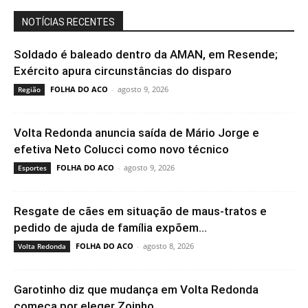
NOTÍCIAS RECENTES
Soldado é baleado dentro da AMAN, em Resende;
Exército apura circunstâncias do disparo
FOLHA DO ACO
-
agosto 9, 2026
Região
Volta Redonda anuncia saída de Mário Jorge e
efetiva Neto Colucci como novo técnico
FOLHA DO ACO
-
agosto 9, 2026
Esportes
Resgate de cães em situação de maus-tratos e
pedido de ajuda de família expõem...
FOLHA DO ACO
-
agosto 8, 2026
Volta Redonda
Garotinho diz que mudança em Volta Redonda
começa por eleger Zoinho