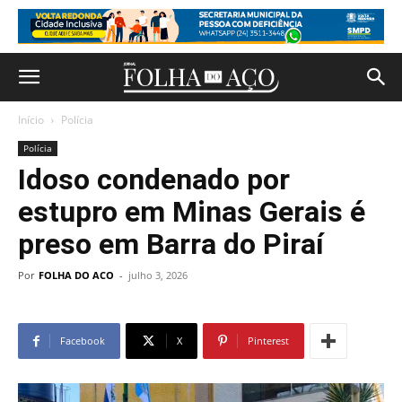
Início
Polícia
Polícia
Idoso condenado por
estupro em Minas Gerais é
preso em Barra do Piraí
Por
FOLHA DO ACO
-
julho 3, 2026
Facebook
X
Pinterest