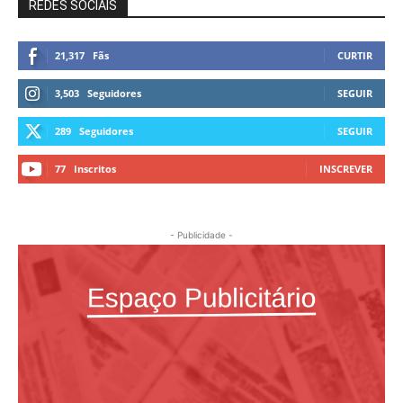
REDES SOCIAIS
21,317
Fãs
CURTIR
3,503
Seguidores
SEGUIR
289
Seguidores
SEGUIR
77
Inscritos
INSCREVER
- Publicidade -