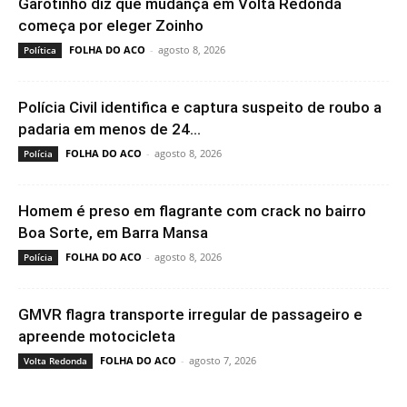
Garotinho diz que mudança em Volta Redonda
começa por eleger Zoinho
FOLHA DO ACO
-
agosto 8, 2026
Política
Polícia Civil identifica e captura suspeito de roubo a
padaria em menos de 24...
FOLHA DO ACO
-
agosto 8, 2026
Polícia
Homem é preso em flagrante com crack no bairro
Boa Sorte, em Barra Mansa
FOLHA DO ACO
-
agosto 8, 2026
Polícia
GMVR flagra transporte irregular de passageiro e
apreende motocicleta
FOLHA DO ACO
-
agosto 7, 2026
Volta Redonda