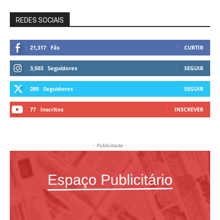
REDES SOCIAIS
21,317
Fãs
CURTIR
3,503
Seguidores
SEGUIR
289
Seguidores
SEGUIR
77
Inscritos
INSCREVER
- Publicidade -