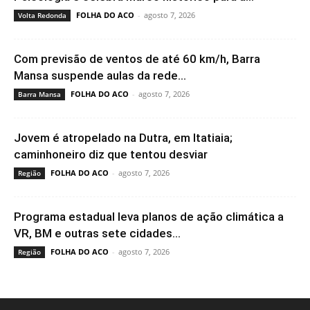
FOLHA DO ACO
-
agosto 7, 2026
Volta Redonda
Com previsão de ventos de até 60 km/h, Barra
Mansa suspende aulas da rede...
FOLHA DO ACO
-
agosto 7, 2026
Barra Mansa
Jovem é atropelado na Dutra, em Itatiaia;
caminhoneiro diz que tentou desviar
FOLHA DO ACO
-
agosto 7, 2026
Região
Programa estadual leva planos de ação climática a
VR, BM e outras sete cidades...
FOLHA DO ACO
-
agosto 7, 2026
Região