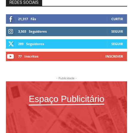
REDES SOCIAIS
21,317
Fãs
CURTIR
3,503
Seguidores
SEGUIR
289
Seguidores
SEGUIR
77
Inscritos
INSCREVER
- Publicidade -