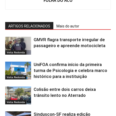
FOLHA DO ACO
ARTIGOS RELACIONADOS
Mais do autor
GMVR flagra transporte irregular de
passageiro e apreende motocicleta
Volta Redonda
UniFOA confirma início da primeira
turma de Psicologia e celebra marco
histórico para a instituição
Volta Redonda
Colisão entre dois carros deixa
trânsito lento no Aterrado
Volta Redonda
Sinduscon-SF realiza edição