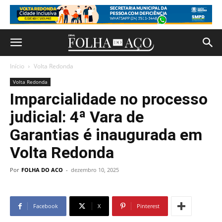
Início
Volta Redonda
Volta Redonda
Imparcialidade no processo
judicial: 4ª Vara de
Garantias é inaugurada em
Volta Redonda
Por
FOLHA DO ACO
-
dezembro 10, 2025
Facebook
X
Pinterest