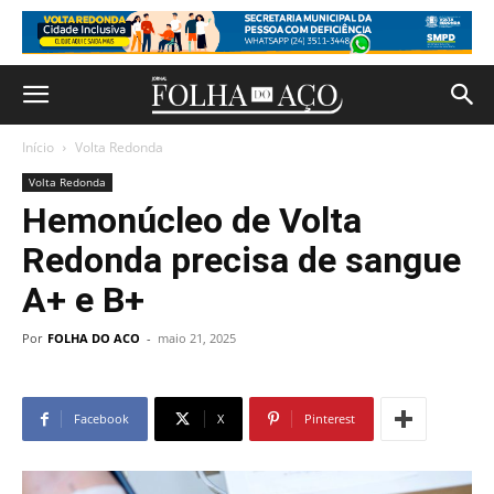
Início
Volta Redonda
Volta Redonda
Hemonúcleo de Volta
Redonda precisa de sangue
A+ e B+
Por
FOLHA DO ACO
-
maio 21, 2025
Facebook
X
Pinterest