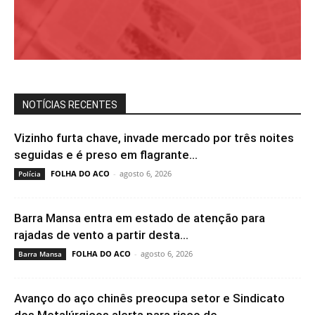
NOTÍCIAS RECENTES
Vizinho furta chave, invade mercado por três noites
seguidas e é preso em flagrante...
FOLHA DO ACO
-
agosto 6, 2026
Polícia
Barra Mansa entra em estado de atenção para
rajadas de vento a partir desta...
FOLHA DO ACO
-
agosto 6, 2026
Barra Mansa
Avanço do aço chinês preocupa setor e Sindicato
dos Metalúrgicos alerta para risco de...