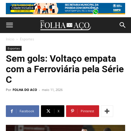
Início
Esportes
Esportes
Sem gols: Voltaço empata
com a Ferroviária pela Série
C
Por
FOLHA DO ACO
-
maio 11, 2026
Facebook
X
Pinterest