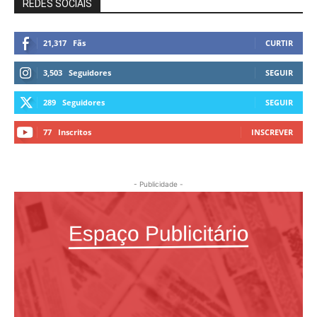
REDES SOCIAIS
21,317
Fãs
CURTIR
3,503
Seguidores
SEGUIR
289
Seguidores
SEGUIR
77
Inscritos
INSCREVER
- Publicidade -