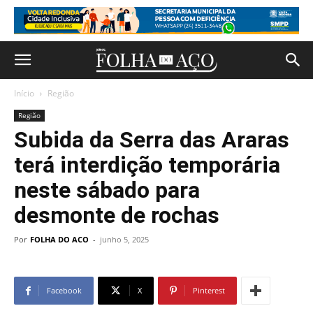
Início
Região
Região
Subida da Serra das Araras
terá interdição temporária
neste sábado para
desmonte de rochas
Por
FOLHA DO ACO
-
junho 5, 2025
Facebook
X
Pinterest