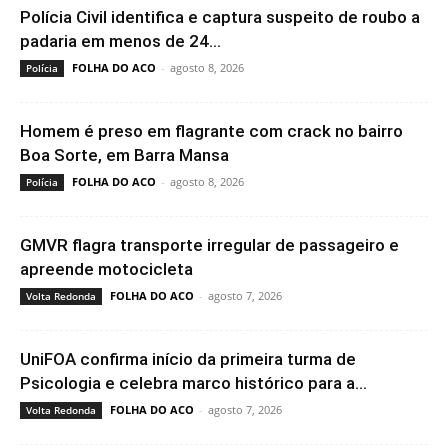
Polícia Civil identifica e captura suspeito de roubo a
padaria em menos de 24...
FOLHA DO ACO
-
agosto 8, 2026
Polícia
Homem é preso em flagrante com crack no bairro
Boa Sorte, em Barra Mansa
FOLHA DO ACO
-
agosto 8, 2026
Polícia
GMVR flagra transporte irregular de passageiro e
apreende motocicleta
FOLHA DO ACO
-
agosto 7, 2026
Volta Redonda
UniFOA confirma início da primeira turma de
Psicologia e celebra marco histórico para a...
FOLHA DO ACO
-
agosto 7, 2026
Volta Redonda