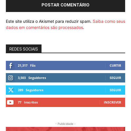
Este site utiliza o Akismet para reduzir spam.
Saiba como seus
dados em comentários são processados
.
REDES SOCIAIS
21,317
Fãs
CURTIR
3,503
Seguidores
SEGUIR
289
Seguidores
SEGUIR
77
Inscritos
INSCREVER
- Publicidade -