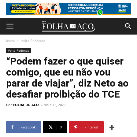
Início
Volta Redonda
Volta Redonda
“Podem fazer o que quiser
comigo, que eu não vou
parar de viajar”, diz Neto ao
desafiar proibição do TCE
Por
FOLHA DO ACO
-
maio 15, 2026
Facebook
X
Pinterest