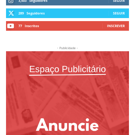
3,503
Seguidores
SEGUIR
289
Seguidores
SEGUIR
77
Inscritos
INSCREVER
- Publicidade -