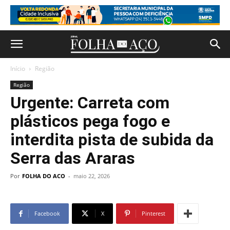
Início
Região
Região
Urgente: Carreta com
plásticos pega fogo e
interdita pista de subida da
Serra das Araras
Por
FOLHA DO ACO
-
maio 22, 2026
Facebook
X
Pinterest