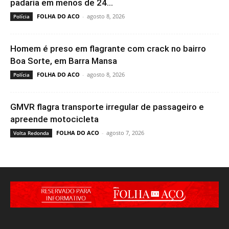
padaria em menos de 24...
FOLHA DO ACO
-
agosto 8, 2026
Polícia
Homem é preso em flagrante com crack no bairro
Boa Sorte, em Barra Mansa
FOLHA DO ACO
-
agosto 8, 2026
Polícia
GMVR flagra transporte irregular de passageiro e
apreende motocicleta
FOLHA DO ACO
-
agosto 7, 2026
Volta Redonda