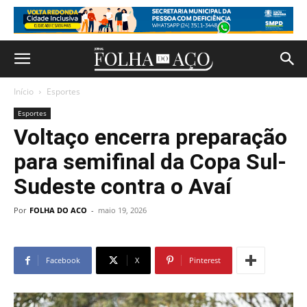
Início
Esportes
Esportes
Voltaço encerra preparação
para semifinal da Copa Sul-
Sudeste contra o Avaí
Por
FOLHA DO ACO
-
maio 19, 2026
Facebook
X
Pinterest