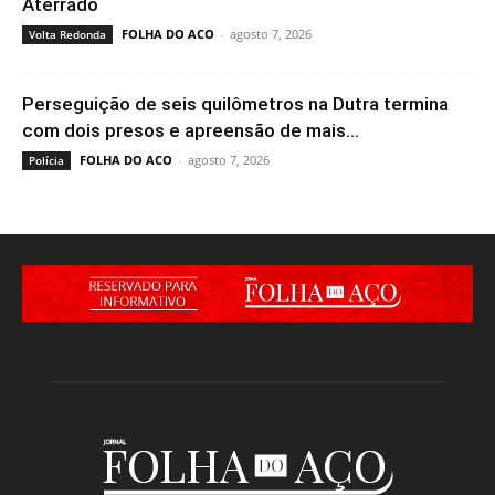
Aterrado
FOLHA DO ACO
-
agosto 7, 2026
Volta Redonda
Perseguição de seis quilômetros na Dutra termina
com dois presos e apreensão de mais...
FOLHA DO ACO
-
agosto 7, 2026
Polícia