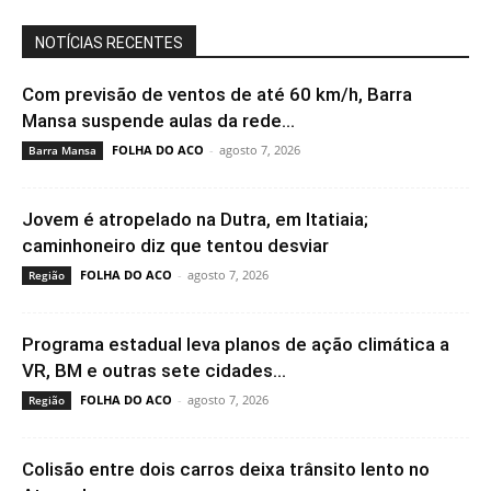
NOTÍCIAS RECENTES
Com previsão de ventos de até 60 km/h, Barra
Mansa suspende aulas da rede...
FOLHA DO ACO
-
agosto 7, 2026
Barra Mansa
Jovem é atropelado na Dutra, em Itatiaia;
caminhoneiro diz que tentou desviar
FOLHA DO ACO
-
agosto 7, 2026
Região
Programa estadual leva planos de ação climática a
VR, BM e outras sete cidades...
FOLHA DO ACO
-
agosto 7, 2026
Região
Colisão entre dois carros deixa trânsito lento no