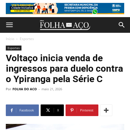
Início
Esportes
Esportes
Voltaço inicia venda de
ingressos para duelo contra
o Ypiranga pela Série C
Por
FOLHA DO ACO
-
maio 21, 2026
Facebook
X
Pinterest