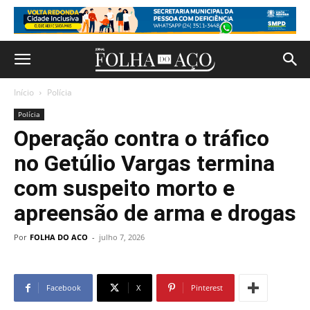
Início
Polícia
Polícia
Operação contra o tráfico
no Getúlio Vargas termina
com suspeito morto e
apreensão de arma e drogas
Por
FOLHA DO ACO
-
julho 7, 2026
Facebook
X
Pinterest