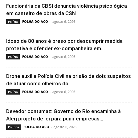
Funcionária da CBSI denuncia violência psicológica
em canteiro de obras da CSN
FOLHA DO ACO
-
agosto 6, 2026
Polícia
Idoso de 80 anos é preso por descumprir medida
protetiva e ofender ex-companheira em...
FOLHA DO ACO
-
agosto 6, 2026
Polícia
Drone auxilia Polícia Civil na prisão de dois suspeitos
de atuar como olheiros do...
FOLHA DO ACO
-
agosto 6, 2026
Polícia
Devedor contumaz: Governo do Rio encaminha à
Alerj projeto de lei para punir empresas...
FOLHA DO ACO
-
agosto 6, 2026
Política