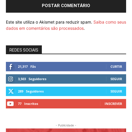
Este site utiliza o Akismet para reduzir spam.
Saiba como seus
dados em comentários são processados
.
REDES SOCIAIS
21,317
Fãs
CURTIR
3,503
Seguidores
SEGUIR
289
Seguidores
SEGUIR
77
Inscritos
INSCREVER
- Publicidade -