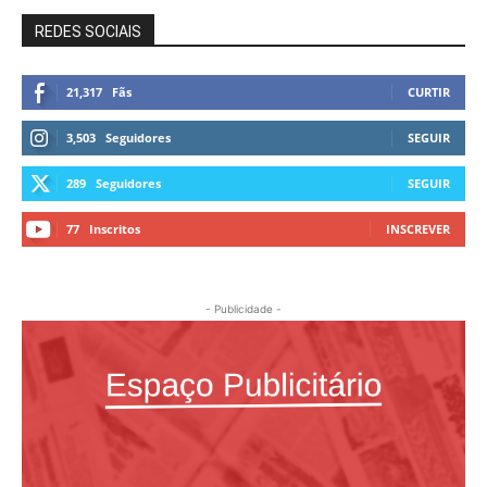
REDES SOCIAIS
21,317
Fãs
CURTIR
3,503
Seguidores
SEGUIR
289
Seguidores
SEGUIR
77
Inscritos
INSCREVER
- Publicidade -