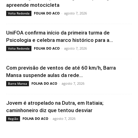
apreende motocicleta
FOLHA DO ACO
-
agosto 7, 2026
Volta Redonda
UniFOA confirma início da primeira turma de
Psicologia e celebra marco histórico para a...
FOLHA DO ACO
-
agosto 7, 2026
Volta Redonda
Com previsão de ventos de até 60 km/h, Barra
Mansa suspende aulas da rede...
FOLHA DO ACO
-
agosto 7, 2026
Barra Mansa
Jovem é atropelado na Dutra, em Itatiaia;
caminhoneiro diz que tentou desviar
FOLHA DO ACO
-
agosto 7, 2026
Região