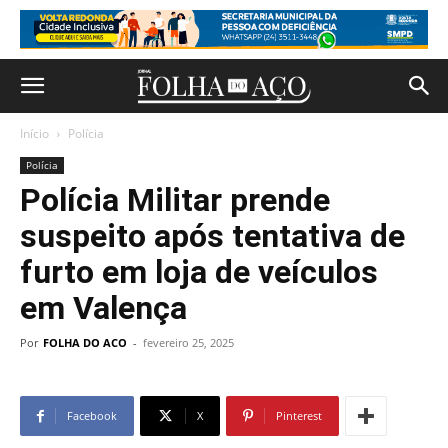
Início
Polícia
Polícia
Polícia Militar prende
suspeito após tentativa de
furto em loja de veículos
em Valença
Por
FOLHA DO ACO
-
fevereiro 25, 2025
Facebook
X
Pinterest