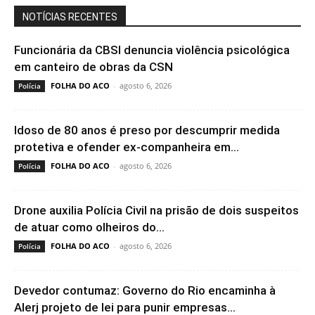
NOTÍCIAS RECENTES
Funcionária da CBSI denuncia violência psicológica
em canteiro de obras da CSN
FOLHA DO ACO
-
agosto 6, 2026
Polícia
Idoso de 80 anos é preso por descumprir medida
protetiva e ofender ex-companheira em...
FOLHA DO ACO
-
agosto 6, 2026
Polícia
Drone auxilia Polícia Civil na prisão de dois suspeitos
de atuar como olheiros do...
FOLHA DO ACO
-
agosto 6, 2026
Polícia
Devedor contumaz: Governo do Rio encaminha à
Alerj projeto de lei para punir empresas...