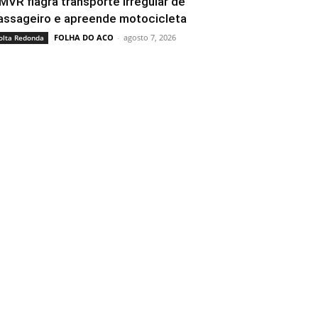
MVR flagra transporte irregular de
assageiro e apreende motocicleta
FOLHA DO ACO
-
agosto 7, 2026
olta Redonda