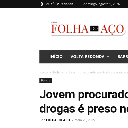
C
21.7
domingo, agosto 9, 2026
V Redonda
Jornal
Folha
do
Aço
INÍCIO
VOLTA REDONDA
BAR
Início
Polícia
Jovem procurado por tráfico de droga
Polícia
Jovem procurado 
drogas é preso n
Por
FOLHA DO ACO
-
maio 28, 2025