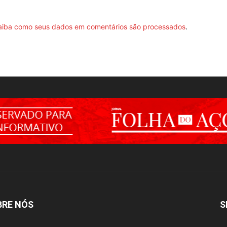
aiba como seus dados em comentários são processados
.
BRE NÓS
S