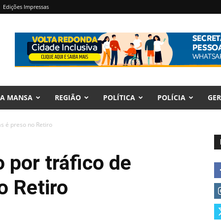
Edições Impressas
RA MANSA
REGIÃO
POLÍTICA
POLÍCIA
GER
s é preso no Retiro
por tráfico de
o Retiro