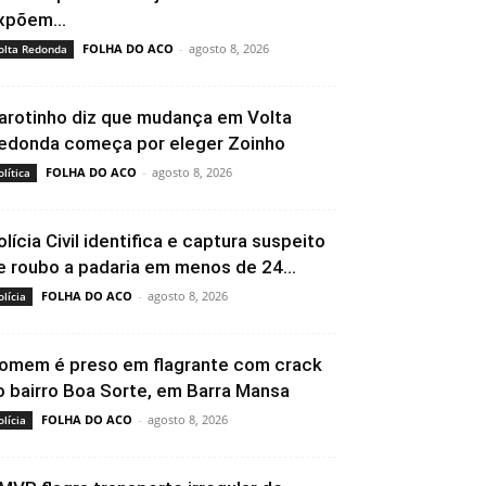
xpõem...
FOLHA DO ACO
-
agosto 8, 2026
olta Redonda
arotinho diz que mudança em Volta
edonda começa por eleger Zoinho
FOLHA DO ACO
-
agosto 8, 2026
olítica
olícia Civil identifica e captura suspeito
e roubo a padaria em menos de 24...
FOLHA DO ACO
-
agosto 8, 2026
olícia
omem é preso em flagrante com crack
o bairro Boa Sorte, em Barra Mansa
FOLHA DO ACO
-
agosto 8, 2026
olícia