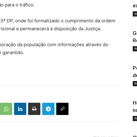
o para o tráfico.
e
V
93ª DP, onde foi formalizado o cumprimento da ordem
risional e permanecerá à disposição da Justiça.
G
R
olaboração da população com informações através do
P
 garantido.
P
d
P
H
n
P