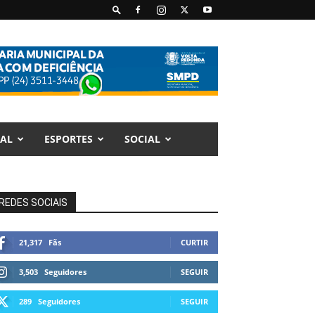
AL
ESPORTES
SOCIAL
REDES SOCIAIS
21,317
Fãs
CURTIR
3,503
Seguidores
SEGUIR
289
Seguidores
SEGUIR