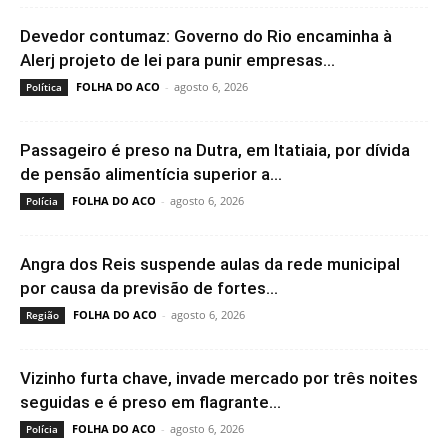
Devedor contumaz: Governo do Rio encaminha à
Alerj projeto de lei para punir empresas...
FOLHA DO ACO
-
agosto 6, 2026
Política
Passageiro é preso na Dutra, em Itatiaia, por dívida
de pensão alimentícia superior a...
FOLHA DO ACO
-
agosto 6, 2026
Polícia
Angra dos Reis suspende aulas da rede municipal
por causa da previsão de fortes...
FOLHA DO ACO
-
agosto 6, 2026
Região
Vizinho furta chave, invade mercado por três noites
seguidas e é preso em flagrante...
FOLHA DO ACO
-
agosto 6, 2026
Polícia