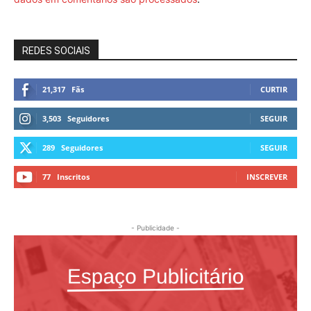
REDES SOCIAIS
21,317
Fãs
CURTIR
3,503
Seguidores
SEGUIR
289
Seguidores
SEGUIR
77
Inscritos
INSCREVER
- Publicidade -