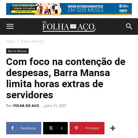
Início
Barra Mansa
Barra Mansa
Com foco na contenção de
despesas, Barra Mansa
limita horas extras de
servidores
Por
FOLHA DO ACO
-
julho 21, 2025
Facebook
X
Pinterest