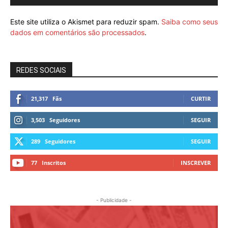
Este site utiliza o Akismet para reduzir spam.
Saiba como seus
dados em comentários são processados
.
REDES SOCIAIS
21,317
Fãs
CURTIR
3,503
Seguidores
SEGUIR
289
Seguidores
SEGUIR
77
Inscritos
INSCREVER
- Publicidade -