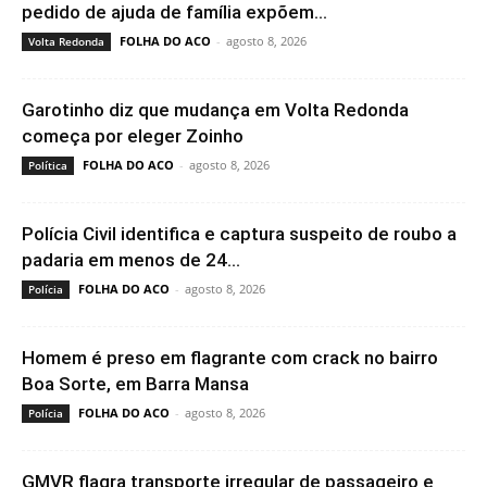
pedido de ajuda de família expõem...
FOLHA DO ACO
-
agosto 8, 2026
Volta Redonda
Garotinho diz que mudança em Volta Redonda
começa por eleger Zoinho
FOLHA DO ACO
-
agosto 8, 2026
Política
Polícia Civil identifica e captura suspeito de roubo a
padaria em menos de 24...
FOLHA DO ACO
-
agosto 8, 2026
Polícia
Homem é preso em flagrante com crack no bairro
Boa Sorte, em Barra Mansa
FOLHA DO ACO
-
agosto 8, 2026
Polícia
GMVR flagra transporte irregular de passageiro e