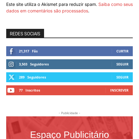
Este site utiliza o Akismet para reduzir spam.
Saiba como seus
dados em comentários são processados
.
REDES SOCIAIS
21,317
Fãs
CURTIR
3,503
Seguidores
SEGUIR
289
Seguidores
SEGUIR
77
Inscritos
INSCREVER
- Publicidade -