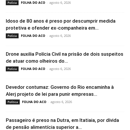
FOLHA DO ACO
-
agosto 6, 2026
Polícia
Idoso de 80 anos é preso por descumprir medida
protetiva e ofender ex-companheira em...
FOLHA DO ACO
-
agosto 6, 2026
Polícia
Drone auxilia Polícia Civil na prisão de dois suspeitos
de atuar como olheiros do...
FOLHA DO ACO
-
agosto 6, 2026
Polícia
Devedor contumaz: Governo do Rio encaminha à
Alerj projeto de lei para punir empresas...
FOLHA DO ACO
-
agosto 6, 2026
Política
Passageiro é preso na Dutra, em Itatiaia, por dívida
de pensão alimentícia superior a...