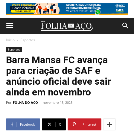
Início
Esportes
Esportes
Barra Mansa FC avança
para criação de SAF e
anúncio oficial deve sair
ainda em novembro
Por
FOLHA DO ACO
-
novembro 15, 2025
Facebook
X
Pinterest