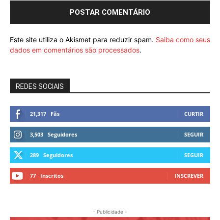
Este site utiliza o Akismet para reduzir spam.
Saiba como seus
dados em comentários são processados
.
REDES SOCIAIS
21,317
Fãs
CURTIR
3,503
Seguidores
SEGUIR
289
Seguidores
SEGUIR
77
Inscritos
INSCREVER
- Publicidade -