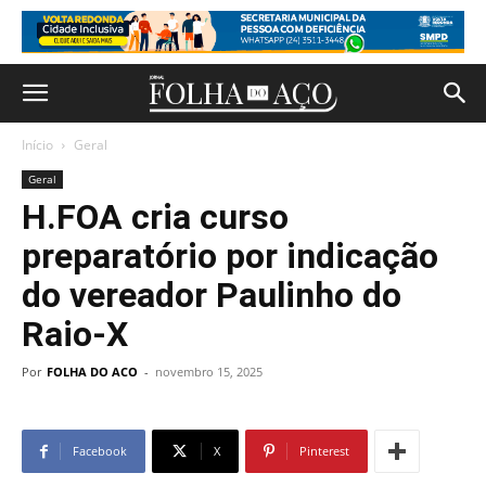
Início
Geral
Geral
H.FOA cria curso
preparatório por indicação
do vereador Paulinho do
Raio-X
Por
FOLHA DO ACO
-
novembro 15, 2025
Facebook
X
Pinterest