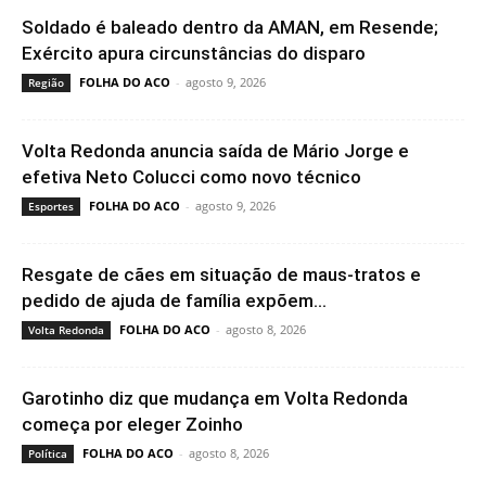
Soldado é baleado dentro da AMAN, em Resende;
Exército apura circunstâncias do disparo
FOLHA DO ACO
-
agosto 9, 2026
Região
Volta Redonda anuncia saída de Mário Jorge e
efetiva Neto Colucci como novo técnico
FOLHA DO ACO
-
agosto 9, 2026
Esportes
Resgate de cães em situação de maus-tratos e
pedido de ajuda de família expõem...
FOLHA DO ACO
-
agosto 8, 2026
Volta Redonda
Garotinho diz que mudança em Volta Redonda
começa por eleger Zoinho
FOLHA DO ACO
-
agosto 8, 2026
Política