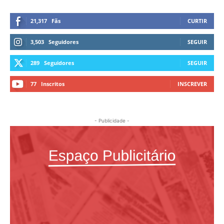
21,317
Fãs
CURTIR
3,503
Seguidores
SEGUIR
289
Seguidores
SEGUIR
77
Inscritos
INSCREVER
- Publicidade -