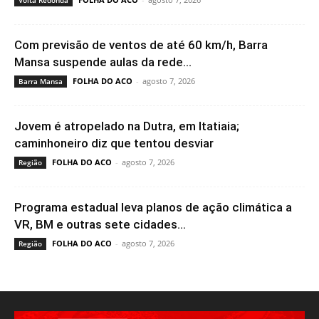
Volta Redonda
Com previsão de ventos de até 60 km/h, Barra
Mansa suspende aulas da rede...
FOLHA DO ACO
-
agosto 7, 2026
Barra Mansa
Jovem é atropelado na Dutra, em Itatiaia;
caminhoneiro diz que tentou desviar
FOLHA DO ACO
-
agosto 7, 2026
Região
Programa estadual leva planos de ação climática a
VR, BM e outras sete cidades...
FOLHA DO ACO
-
agosto 7, 2026
Região