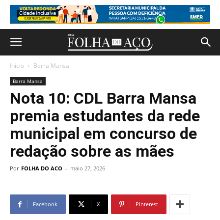
Início
Barra Mansa
Barra Mansa
Nota 10: CDL Barra Mansa
premia estudantes da rede
municipal em concurso de
redação sobre as mães
Por
FOLHA DO ACO
-
maio 27, 2026
Facebook
X
Pinterest