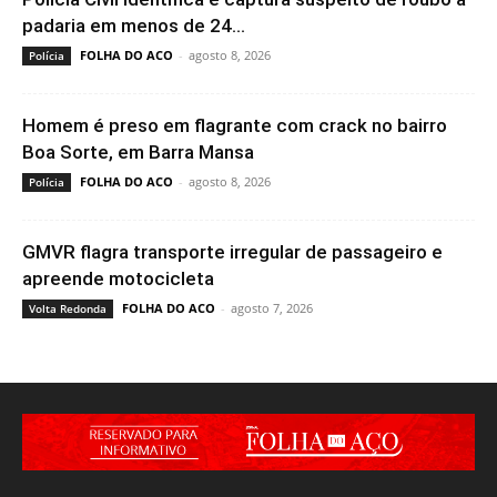
padaria em menos de 24...
FOLHA DO ACO
-
agosto 8, 2026
Polícia
Homem é preso em flagrante com crack no bairro
Boa Sorte, em Barra Mansa
FOLHA DO ACO
-
agosto 8, 2026
Polícia
GMVR flagra transporte irregular de passageiro e
apreende motocicleta
FOLHA DO ACO
-
agosto 7, 2026
Volta Redonda