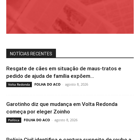
NOTÍCIAS RECENTES
Resgate de cães em situação de maus-tratos e
pedido de ajuda de família expõem...
FOLHA DO ACO
-
agosto 8, 2026
Volta Redonda
Garotinho diz que mudança em Volta Redonda
começa por eleger Zoinho
FOLHA DO ACO
-
agosto 8, 2026
Política
Polícia Civil identifica e captura suspeito de roubo a