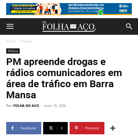
Início
Polícia
Polícia
PM apreende drogas e
rádios comunicadores em
área de tráfico em Barra
Mansa
Por
FOLHA DO ACO
-
maio 18, 2026
Facebook
X
Pinterest