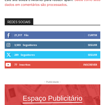
dados em comentários são processados
.
REDES SOCIAIS
21,317
Fãs
CURTIR
3,503
Seguidores
SEGUIR
289
Seguidores
SEGUIR
77
Inscritos
INSCREVER
- Publicidade -