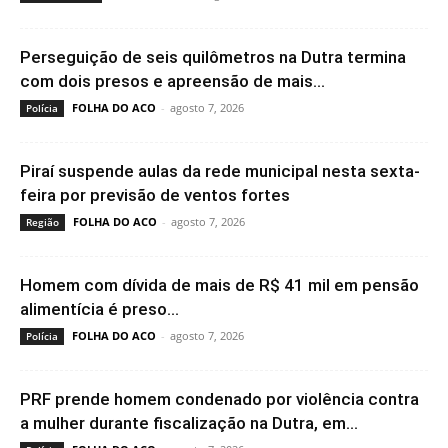
Perseguição de seis quilômetros na Dutra termina
com dois presos e apreensão de mais...
FOLHA DO ACO
-
agosto 7, 2026
Polícia
Piraí suspende aulas da rede municipal nesta sexta-
feira por previsão de ventos fortes
FOLHA DO ACO
-
agosto 7, 2026
Região
Homem com dívida de mais de R$ 41 mil em pensão
alimentícia é preso...
FOLHA DO ACO
-
agosto 7, 2026
Polícia
PRF prende homem condenado por violência contra
a mulher durante fiscalização na Dutra, em...