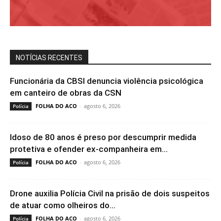
NOTÍCIAS RECENTES
Funcionária da CBSI denuncia violência psicológica
em canteiro de obras da CSN
FOLHA DO ACO
-
agosto 6, 2026
Polícia
Idoso de 80 anos é preso por descumprir medida
protetiva e ofender ex-companheira em...
FOLHA DO ACO
-
agosto 6, 2026
Polícia
Drone auxilia Polícia Civil na prisão de dois suspeitos
de atuar como olheiros do...
FOLHA DO ACO
-
agosto 6, 2026
Polícia