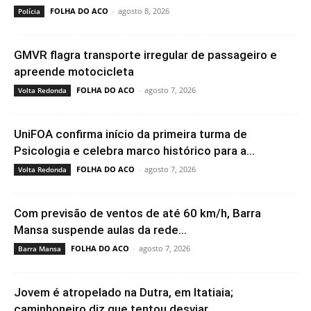
FOLHA DO ACO
-
agosto 8, 2026
Polícia
GMVR flagra transporte irregular de passageiro e
apreende motocicleta
FOLHA DO ACO
-
agosto 7, 2026
Volta Redonda
UniFOA confirma início da primeira turma de
Psicologia e celebra marco histórico para a...
FOLHA DO ACO
-
agosto 7, 2026
Volta Redonda
Com previsão de ventos de até 60 km/h, Barra
Mansa suspende aulas da rede...
FOLHA DO ACO
-
agosto 7, 2026
Barra Mansa
Jovem é atropelado na Dutra, em Itatiaia;
caminhoneiro diz que tentou desviar