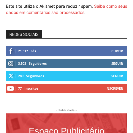
Este site utiliza o Akismet para reduzir spam.
Saiba como seus
dados em comentários são processados
.
REDES SOCIAIS
21,317
Fãs
CURTIR
3,503
Seguidores
SEGUIR
289
Seguidores
SEGUIR
77
Inscritos
INSCREVER
- Publicidade -