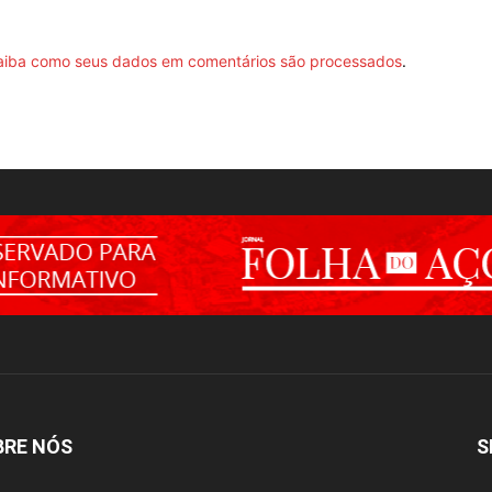
aiba como seus dados em comentários são processados
.
BRE NÓS
S