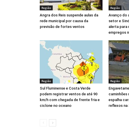
Região
Região
Angra dos Reis suspende aulas da
Avanço do 
rede municipal por causa da
setor e Sin
previsão de fortes ventos
alerta para
empregos n
Região
Região
Sul Fluminense e Costa Verde
Engavetame
podem registrar ventos de até 90
caminhões n
km/h com chegada de frente fria e
espalha car
ciclone no oceano
reflexos na