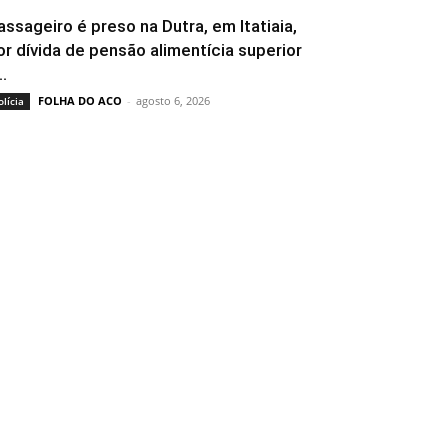
assageiro é preso na Dutra, em Itatiaia,
or dívida de pensão alimentícia superior
..
FOLHA DO ACO
-
agosto 6, 2026
olícia