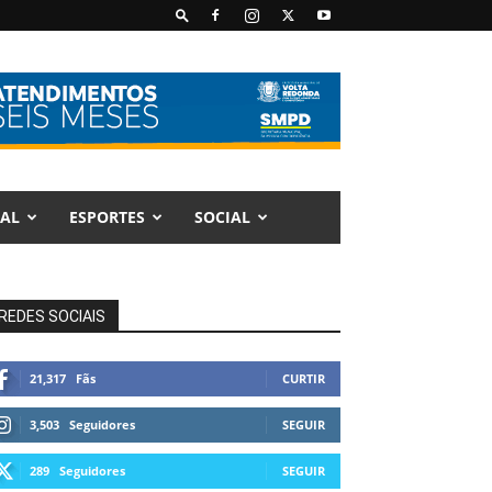
AL
ESPORTES
SOCIAL
REDES SOCIAIS
21,317
Fãs
CURTIR
3,503
Seguidores
SEGUIR
289
Seguidores
SEGUIR