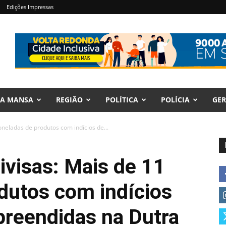
Edições Impressas
RA MANSA
REGIÃO
POLÍTICA
POLÍCIA
GER
neladas de produtos com indícios de...
visas: Mais de 11
dutos com indícios
apreendidas na Dutra