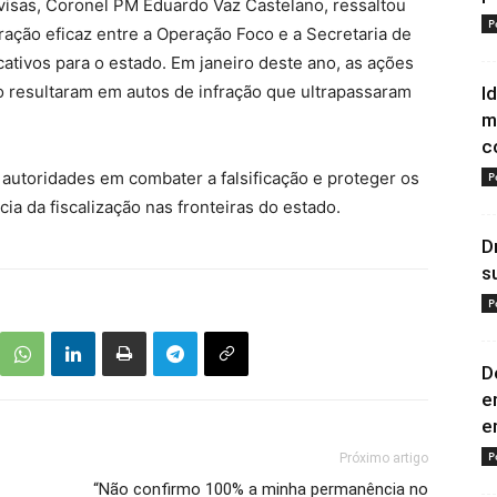
visas, Coronel PM Eduardo Vaz Castelano, ressaltou
P
ação eficaz entre a Operação Foco e a Secretaria de
ativos para o estado. Em janeiro deste ano, as ações
ro resultaram em autos de infração que ultrapassaram
I
m
c
autoridades em combater a falsificação e proteger os
P
a da fiscalização nas fronteiras do estado.
D
s
P
D
e
e
P
Próximo artigo
“Não confirmo 100% a minha permanência no