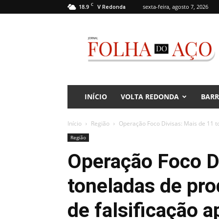
C
18.9
sexta-feira, agosto 7, 2026
V Redonda
Jornal
Folha
do
Aço
INÍCIO
VOLTA REDONDA
BAR
Início
Região
Operação Foco Divisas: Mais de 11 to
Região
Operação Foco Di
toneladas de pro
de falsificação 