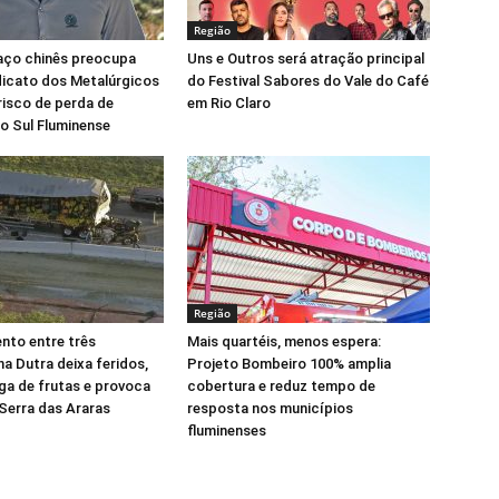
Região
aço chinês preocupa
Uns e Outros será atração principal
dicato dos Metalúrgicos
do Festival Sabores do Vale do Café
 risco de perda de
em Rio Claro
o Sul Fluminense
Região
nto entre três
Mais quartéis, menos espera:
a Dutra deixa feridos,
Projeto Bombeiro 100% amplia
ga de frutas e provoca
cobertura e reduz tempo de
 Serra das Araras
resposta nos municípios
fluminenses