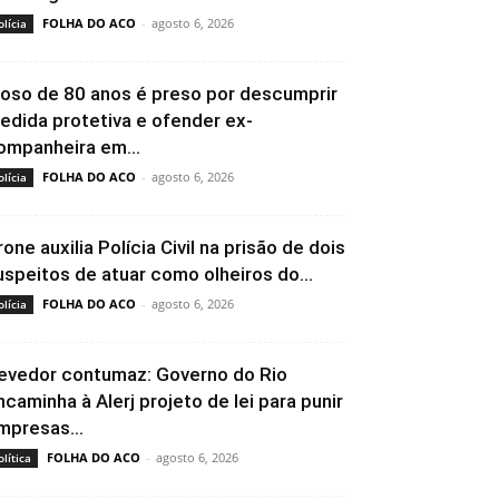
FOLHA DO ACO
-
agosto 6, 2026
olícia
doso de 80 anos é preso por descumprir
edida protetiva e ofender ex-
ompanheira em...
FOLHA DO ACO
-
agosto 6, 2026
olícia
rone auxilia Polícia Civil na prisão de dois
uspeitos de atuar como olheiros do...
FOLHA DO ACO
-
agosto 6, 2026
olícia
evedor contumaz: Governo do Rio
ncaminha à Alerj projeto de lei para punir
mpresas...
FOLHA DO ACO
-
agosto 6, 2026
olítica