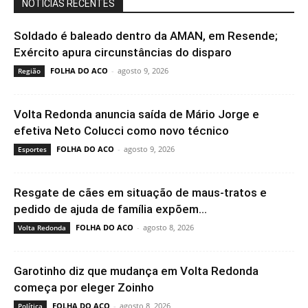
NOTÍCIAS RECENTES
Soldado é baleado dentro da AMAN, em Resende;
Exército apura circunstâncias do disparo
FOLHA DO ACO
-
agosto 9, 2026
Região
Volta Redonda anuncia saída de Mário Jorge e
efetiva Neto Colucci como novo técnico
FOLHA DO ACO
-
agosto 9, 2026
Esportes
Resgate de cães em situação de maus-tratos e
pedido de ajuda de família expõem...
FOLHA DO ACO
-
agosto 8, 2026
Volta Redonda
Garotinho diz que mudança em Volta Redonda
começa por eleger Zoinho
FOLHA DO ACO
-
agosto 8, 2026
Política