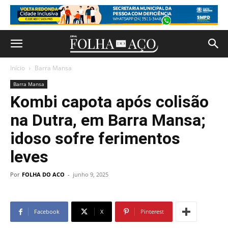
Início
Barra Mansa
Barra Mansa
Kombi capota após colisão
na Dutra, em Barra Mansa;
idoso sofre ferimentos
leves
Por
FOLHA DO ACO
-
junho 9, 2025
Facebook
X
Pinterest