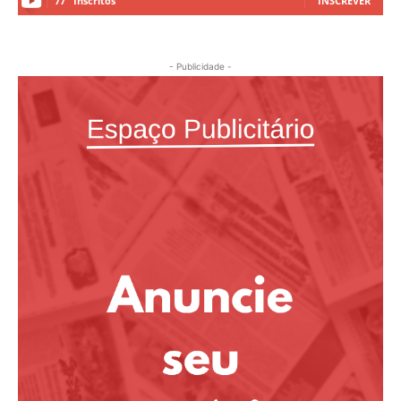
77
Inscritos
INSCREVER
- Publicidade -