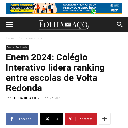
Início
Volta Redonda
Volta Redonda
Enem 2024: Colégio
Interativo lidera ranking
entre escolas de Volta
Redonda
Por
FOLHA DO ACO
-
julho 27, 2025
Facebook
X
Pinterest