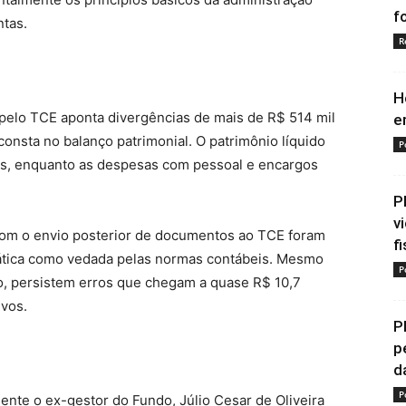
f
ntas.
R
H
 pelo TCE aponta divergências de mais de R$ 514 mil
e
consta no balanço patrimonial. O patrimônio líquido
P
es, enquanto as despesas com pessoal e encargos
P
v
s com o envio posterior de documentos ao TCE foram
f
prática como vedada pelas normas contábeis. Mesmo
P
o, persistem erros que chegam a quase R$ 10,7
ivos.
P
p
d
P
mente o ex-gestor do Fundo, Júlio Cesar de Oliveira