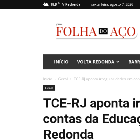
C
18.9
sexta-feira, agosto 7, 2026
V Redonda
Jornal
Folha
do
Aço
INÍCIO
VOLTA REDONDA
BAR
Início
Geral
TCE-RJ aponta irregularidades em co
Geral
TCE-RJ aponta i
contas da Educa
Redonda