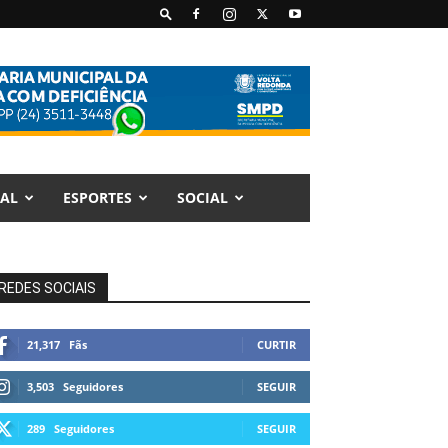
AL
ESPORTES
SOCIAL
REDES SOCIAIS
21,317
Fãs
CURTIR
3,503
Seguidores
SEGUIR
289
Seguidores
SEGUIR