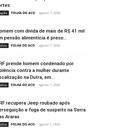
ortes
FOLHA DO ACO
-
agosto 7, 2026
egião
omem com dívida de mais de R$ 41 mil
m pensão alimentícia é preso...
FOLHA DO ACO
-
agosto 7, 2026
olícia
RF prende homem condenado por
iolência contra a mulher durante
iscalização na Dutra, em...
FOLHA DO ACO
-
agosto 7, 2026
olícia
RF recupera Jeep roubado após
erseguição e fuga de suspeito na Serra
as Araras
FOLHA DO ACO
-
agosto 7, 2026
olícia