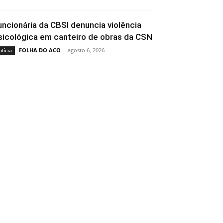
uncionária da CBSI denuncia violência
sicológica em canteiro de obras da CSN
FOLHA DO ACO
-
agosto 6, 2026
olícia